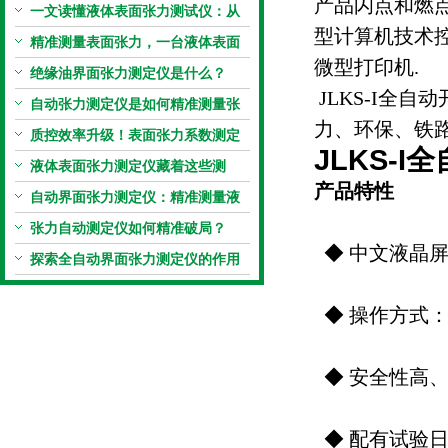
产品闪点和燃
解析
一文读懂液体表面张力测试仪：从
型计算机技术
原理到应用全掌握
精准测量表面张力，一台液体表面
微型打印机.
张力系数测量仪就够了
绝缘油界面张力测定仪是什么？
JLKS-I全
自动张力测定仪是如何精准测量张
力、环保、铁
力的？
质控效率升级！表面张力系数测定
JLKS-
仪真香警告
液体表面张力测定仪藏着这些测
产品特性
定“小窍门”
自动界面张力测定仪：精准测量液
体界面张力的关键设备
张力自动测定仪如何精准破局？
◆ 中文液晶
探索全自动界面张力测定仪的作用
◆ 操作方式
◆ 安全性高
◆ 配有试验