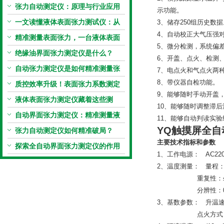
张力自动测定仪：原理与行业应用
示功能。
解析
一文读懂液体表面张力测试仪：从
3、储存250组历史数据
4、自动校正大气压强
原理到应用全掌握
精准测量表面张力，一台液体表面
5、微分检测，系统偏
张力系数测量仪就够了
绝缘油界面张力测定仪是什么？
6、开盖、点火、检测
自动张力测定仪是如何精准测量张
7、电点火和气点火两
8、带仪器自检功能。
力的？
质控效率升级！表面张力系数测定
9、能够随时手动开盖
仪真香警告
液体表面张力测定仪藏着这些测
10、能够随时调整滞
定“小窍门”
自动界面张力测定仪：精准测量液
11、能够自动判读实验结
YQ触摸屏全
体界面张力的关键设备
张力自动测定仪如何精准破局？
主要技术指标和参数
探索全自动界面张力测定仪的作用
1、工作电源： AC220V
2、温度测量： 量程：
重复性：≤2℃；
分辨性：0.1℃
3、基数参数： 升温速度
点火方式：电子