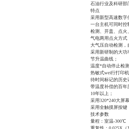
石油行业及科研部
特点
采用新型高速数字
一台主机可同时控
检测、开盖、点火
气电两用点火方式
大气压自动检测，
采用新研制的大功
节升温曲线；
温度*自动停止检
热敏式wei行打
待时间标记的历史记
带温度补偿的百年
10年以上；
采用320*240
采用全触摸屏按键
技术参数
量程：室温-300℃
重复性：0.025