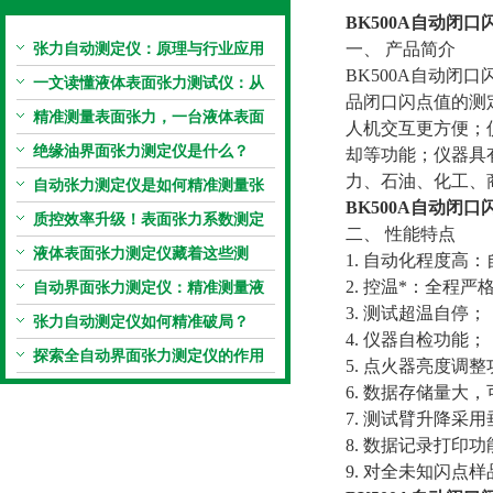
BK500A
自动闭口
张力自动测定仪：原理与行业应用
一、 产品简介
BK500A自动闭口闪
解析
一文读懂液体表面张力测试仪：从
品闭口闪点值的测
原理到应用全掌握
精准测量表面张力，一台液体表面
人机交互更方便；
张力系数测量仪就够了
绝缘油界面张力测定仪是什么？
却等功能；仪器具
力、石油、化工、
自动张力测定仪是如何精准测量张
BK500A
自动闭口
力的？
质控效率升级！表面张力系数测定
二、 性能特点
仪真香警告
液体表面张力测定仪藏着这些测
1. 自动化程度
定“小窍门”
2. 控温*：全程
自动界面张力测定仪：精准测量液
3. 测试超温自停；
体界面张力的关键设备
张力自动测定仪如何精准破局？
4. 仪器自检功能；
探索全自动界面张力测定仪的作用
5. 点火器亮度调
6. 数据存储量大
7. 测试臂升降采
8. 数据记录打印功
9. 对全未知闪点