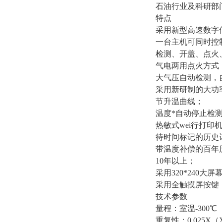
石油行业及科研部
特点
采用新型高速数字
一台主机可同时控
检测、开盖、点火
气电两用点火方式
大气压自动检测，
采用新研制的大功
节升温曲线；
温度*自动停止检
热敏式wei行打
待时间标记的历史记
带温度补偿的百年
10年以上；
采用320*240
采用全触摸屏按键
技术参数
量程：室温-300℃
重复性：0.025