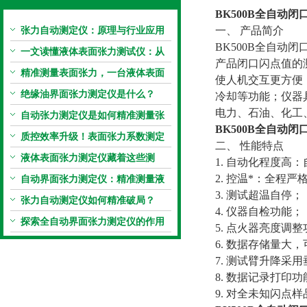
BK500B全
自动闭
张力自动测定仪：原理与行业应用
一、 产品简介
BK500B全自动闭口
解析
一文读懂液体表面张力测试仪：从
产品闭口闪点值的
原理到应用全掌握
精准测量表面张力，一台液体表面
使人机交互更方便
张力系数测量仪就够了
绝缘油界面张力测定仪是什么？
冷却等功能；仪器
电力、石油、化工
自动张力测定仪是如何精准测量张
BK500B全
自动闭
力的？
质控效率升级！表面张力系数测定
二、 性能特点
仪真香警告
液体表面张力测定仪藏着这些测
1. 自动化程度
定“小窍门”
2. 控温*：全程
自动界面张力测定仪：精准测量液
3. 测试超温自停；
体界面张力的关键设备
张力自动测定仪如何精准破局？
4. 仪器自检功能；
探索全自动界面张力测定仪的作用
5. 点火器亮度调
6. 数据存储量大
7. 测试臂升降采
8. 数据记录打印功
9. 对全未知闪点