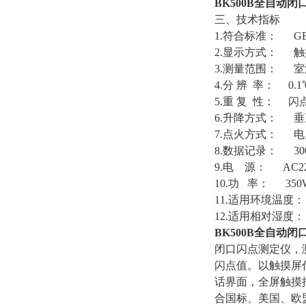
BK500B全
自动闭
三、技术指标
1.符合标准： GB/T
2.显示方式： 触
3.测量范围： 室
4.分 辨 率： 0.1
5.重 复 性： 闪点
6.升降方式： 垂
7.点火方式： 
8.数据记录： 30
9.电 源： AC220
10.功 率： 350
11.适用环境温度：
12.适用相对湿度： 
BK500B全
自动闭
闭口闪点测定仪，
闪点值。以触摸屏
话界面，全屏触摸
合国标、美国、欧