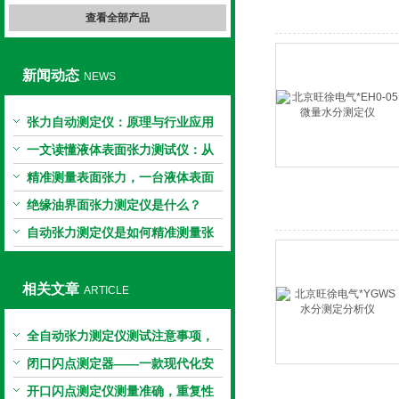
查看全部产品
新闻动态
NEWS
张力自动测定仪：原理与行业应用
解析
一文读懂液体表面张力测试仪：从
原理到应用全掌握
精准测量表面张力，一台液体表面
张力系数测量仪就够了
绝缘油界面张力测定仪是什么？
自动张力测定仪是如何精准测量张
力的？
相关文章
ARTICLE
全自动张力测定仪测试注意事项，
你了解多少？
闭口闪点测定器——一款现代化安
全性能评估工具
开口闪点测定仪测量准确，重复性