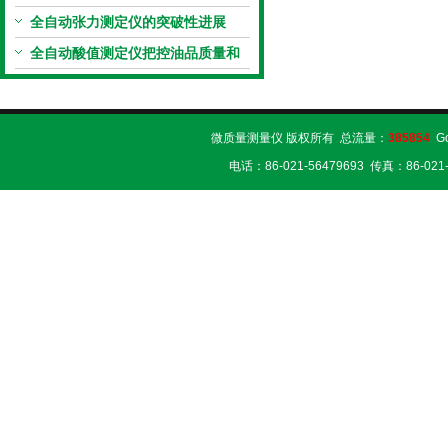
和工业应用中的重要性
全自动张力测定仪的突破性进展
全自动酸值测定仪把控油品质量和
贮运安全
微质量测量仪 版权所有 总流量：
385854
G
电话：86-021-56479693 传真：86-02