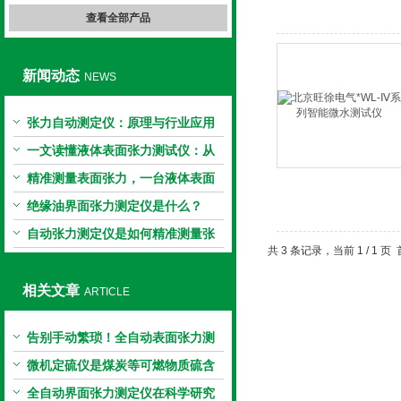
查看全部产品
新闻动态
NEWS
张力自动测定仪：原理与行业应用
解析
一文读懂液体表面张力测试仪：从
原理到应用全掌握
精准测量表面张力，一台液体表面
张力系数测量仪就够了
绝缘油界面张力测定仪是什么？
自动张力测定仪是如何精准测量张
共 3 条记录，当前 1 / 1
力的？
相关文章
ARTICLE
告别手动繁琐！全自动表面张力测
定仪带来便捷测量体验
微机定硫仪是煤炭等可燃物质硫含
量测定的理想仪器
全自动界面张力测定仪在科学研究