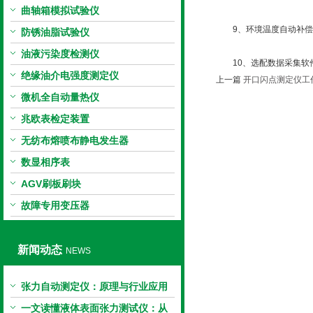
曲轴箱模拟试验仪
9、环境温度自动补偿，
防锈油脂试验仪
油液污染度检测仪
10、选配数据采集软
绝缘油介电强度测定仪
上一篇
开口闪点测定仪工
微机全自动量热仪
兆欧表检定装置
无纺布熔喷布静电发生器
数显相序表
AGV刷板刷块
故障专用变压器
新闻动态
NEWS
张力自动测定仪：原理与行业应用
解析
一文读懂液体表面张力测试仪：从