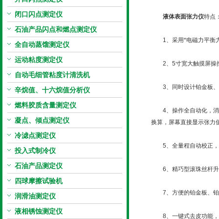
闭口闪点测定仪
液体表面张力仪
特点
石油产品闪点和燃点测定仪
1、采用*电磁力平衡力
全自动蒸馏测定仪
运动粘度测定仪
2、5寸宽大触摸屏操控
自动毛细管粘度计清洗机
3、同时设计铂金板、铂
辛烷值、十六烷值分析仪
燃料胶质含量测定仪
4、操作全自动化，消除
凝点、倾点测定仪
换算，屏幕直接显示张力
冷滤点测定仪
5、全量程自动校正，支
投入式制冷仪
石油产品测定仪
6、精巧型滚珠丝杆升
四球摩擦试验机
7、方便的铂金板、铂金
润滑油测定仪
液相锈蚀测定仪
8、一键式去皮功能，