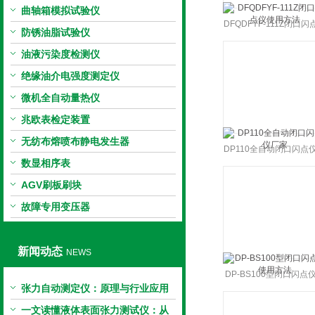
曲轴箱模拟试验仪
DFQDFYF-111Z闭口闪
防锈油脂试验仪
使用方法
油液污染度检测仪
绝缘油介电强度测定仪
微机全自动量热仪
兆欧表检定装置
无纺布熔喷布静电发生器
DP110全自动闭口闪点
数显相序表
家
AGV刷板刷块
故障专用变压器
新闻动态
NEWS
DP-BS100型闭口闪点
张力自动测定仪：原理与行业应用
用方法
解析
一文读懂液体表面张力测试仪：从