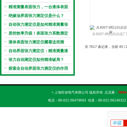
原理到应用全掌握
精准测量表面张力，一台液体表面
张力系数测量仪就够了
绝缘油界面张力测定仪是什么？
自动张力测定仪是如何精准测量张
力的？
质控效率升级！表面张力系数测定
JL6007-I闭口闪点仪厂
仪真香警告
液体表面张力测定仪藏着这些测
共 7617 条记录，当前 45 / 
定“小窍门”
自动界面张力测定仪：精准测量液
体界面张力的关键设备
张力自动测定仪如何精准破局？
探索全自动界面张力测定仪的作用
< 上海旺徐电气有限公司 版权所有 总流量：
3846
电话：86-021-56479693 传真：86-021-56146