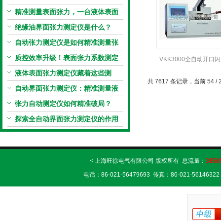
原理到应用全掌握
精准测量表面张力，一台液体表面
张力系数测量仪就够了
绝缘油界面张力测定仪是什么？
自动张力测定仪是如何精准测量张
力的？
质控效率升级！表面张力系数测定
VKK3000全自动开口
仪真香警告
液体表面张力测定仪藏着这些测
测定仪定制
共 7617 条记录，当前 54 / 
定“小窍门”
自动界面张力测定仪：精准测量液
体界面张力的关键设备
张力自动测定仪如何精准破局？
探索全自动界面张力测定仪的作用
< 上海旺徐电气有限公司 版权所有 总流量：
3858
电话：86-021-56479693 传真：86-021-56146