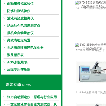
曲轴箱模拟试验仪
SYD-3536沥青闪点和
防锈油脂试验仪
试验器使用方法
油液污染度检测仪
绝缘油介电强度测定仪
微机全自动量热仪
兆欧表检定装置
无纺布熔喷布静电发生器
SYD-3536A全自动开
数显相序表
点试验器厂家
AGV刷板刷块
故障专用变压器
新闻动态
NEWS
LBKK-A全自动开口闪
张力自动测定仪：原理与行业应用
试仪 闪点仪*
解析
一文读懂液体表面张力测试仪：从