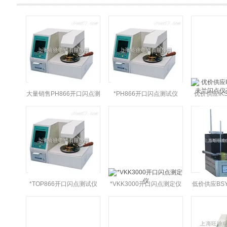
大量销售PH866开口闪点测
*PH866开口闪点测试仪
优价供应IKS
试仪
兰闪点仪
*TOP866开口闪点测试仪
*VKK3000开口闪点测定仪
低价供应BSY
离子测定仪
测定仪 克