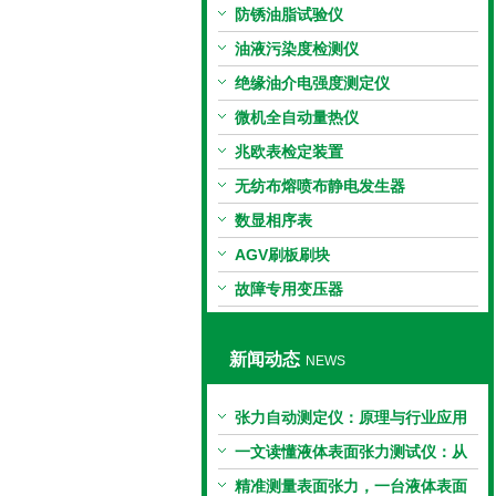
防锈油脂试验仪
油液污染度检测仪
绝缘油介电强度测定仪
微机全自动量热仪
兆欧表检定装置
无纺布熔喷布静电发生器
数显相序表
AGV刷板刷块
故障专用变压器
新闻动态
NEWS
张力自动测定仪：原理与行业应用
解析
一文读懂液体表面张力测试仪：从
原理到应用全掌握
精准测量表面张力，一台液体表面