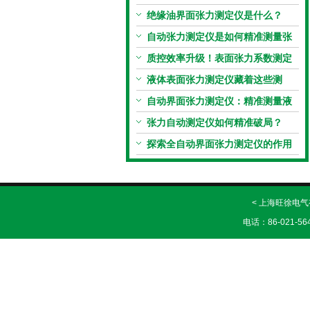
张力系数测量仪就够了
绝缘油界面张力测定仪是什么？
自动张力测定仪是如何精准测量张
力的？
质控效率升级！表面张力系数测定
仪真香警告
液体表面张力测定仪藏着这些测
定“小窍门”
自动界面张力测定仪：精准测量液
体界面张力的关键设备
张力自动测定仪如何精准破局？
探索全自动界面张力测定仪的作用
< 上海旺徐电
电话：86-021-56