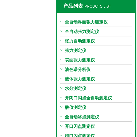
产品列表
PROUCTS LIST
上海旺徐电气有限公司
全自动界面张力测定仪
全自动张力测定仪
张力自动测定仪
张力测定仪
表面张力测定仪
油色谱分析仪
液体张力测定仪
水分测定仪
开闭口闪点全自动测定仪
酸值测定仪
全自动冰点测定仪
开口闪点测定仪
闭口闪点测定仪