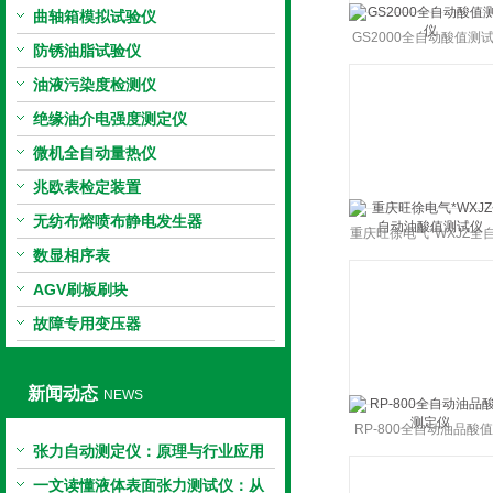
曲轴箱模拟试验仪
GS2000全自动酸值测
防锈油脂试验仪
油液污染度检测仪
绝缘油介电强度测定仪
微机全自动量热仪
兆欧表检定装置
无纺布熔喷布静电发生器
重庆旺徐电气*WXJZ全
数显相序表
油酸值测试仪
AGV刷板刷块
故障专用变压器
新闻动态
NEWS
RP-800全自动油品酸
张力自动测定仪：原理与行业应用
定仪
解析
一文读懂液体表面张力测试仪：从