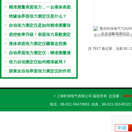
原理到应用全掌握
精准测量表面张力，一台液体表面
张力系数测量仪就够了
绝缘油界面张力测定仪是什么？
自动张力测定仪是如何精准测量张
力的？
质控效率升级！表面张力系数测定
重庆旺徐电气*GS2000
仪真香警告
液体表面张力测定仪藏着这些测
动酸值测试仪
共 7617 条记录，当前 81 / 
定“小窍门”
自动界面张力测定仪：精准测量液
体界面张力的关键设备
张力自动测定仪如何精准破局？
探索全自动界面张力测定仪的作用
< 上海旺徐电气有限公司 版权所有 总流量：
3863
电话：86-021-56479693 传真：86-021-56146