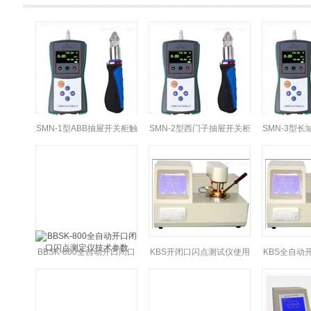
SMN-1型ABB抽屉开关柜触
SMN-2型西门子抽屉开关柜
SMN-3型
点压力检测仪
触点压力检测仪
点压
BBSK-800全自动开口闭口
KBS开闭口闪点测试仪使用
KBS全自动
闪点测定仪技术参数
方法
测试