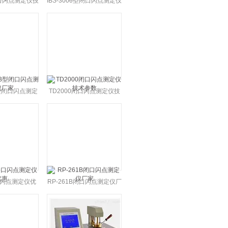
0闭口闪点测定仪技
IBS-3000型闭口闪点测定仪
参数
使用方法
B型闭口闪点测定
TD2000闭口闪点测定仪技
厂家
术参数
闭口闪点测定仪优
RP-261B闭口闪点测定仪厂
惠
家