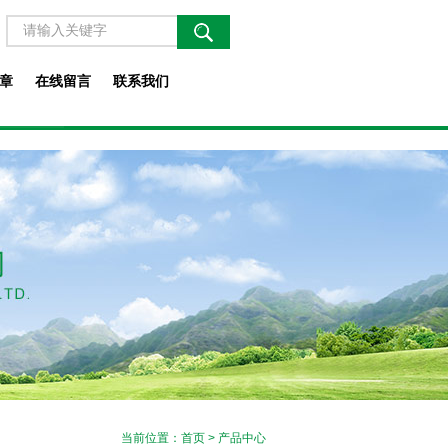
章
在线留言
联系我们
当前位置：
首页
> 产品中心