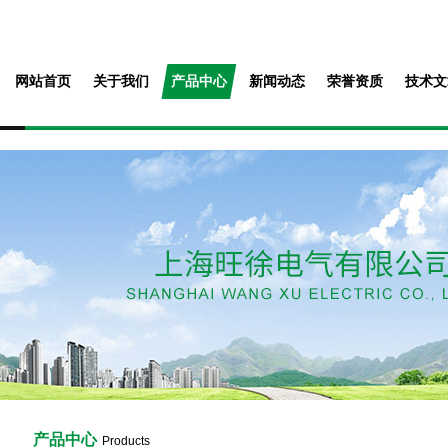
网站首页
关于我们
产品中心
新闻动态
荣誉资质
技术文
产品中心
Products