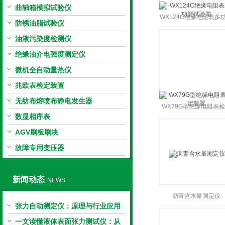
曲轴箱模拟试验仪
WX124C绝缘电阻表多
防锈油脂试验仪
试验箱
油液污染度检测仪
绝缘油介电强度测定仪
微机全自动量热仪
兆欧表检定装置
无纺布熔喷布静电发生器
WX79G型绝缘电阻表
数显相序表
装置
AGV刷板刷块
故障专用变压器
新闻动态
NEWS
沥青含水量测定仪
张力自动测定仪：原理与行业应用
解析
一文读懂液体表面张力测试仪：从