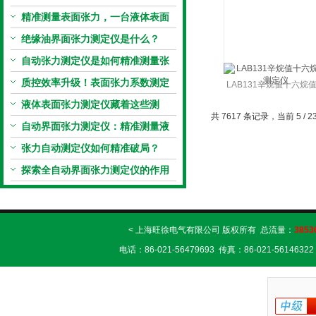
原理到应用全掌握
精准测量表面张力，一台液体表面
张力系数测量仪就够了
绝缘油界面张力测定仪是什么？
自动张力测定仪是如何精准测量张
力的？
质控效率升级！表面张力系数测定
LAB131辛烷值十六烷
仪真香警告
液体表面张力测定仪藏着这些测
定仪
共 7617 条记录，当前 5 / 2
定“小窍门”
自动界面张力测定仪：精准测量液
体界面张力的关键设备
张力自动测定仪如何精准破局？
探索全自动界面张力测定仪的作用
< 上海旺徐电气有限公司 版权所有 总流量：
3853
电话：86-021-56479693 传真：86-021-56146