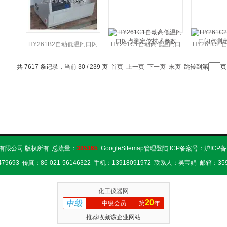
HY261B2自动低温闭口闪
HY261C1自动高低温闭口
HY261C2
点测定仪厂家
闪点测定仪技术参数
闪点测定
共 7617 条记录，当前 30 / 239 页
首页
上一页
下一页
末页
跳转到第
气有限公司 版权所有 总流量：
385365
GoogleSitemap
管理登陆
ICP备案号：
沪ICP备
479693 传真：86-021-56146322 手机：13918091972 联系人：吴宝娟 邮箱：359
化工仪器网
20
中级会员
第
年
推荐收藏该企业网站